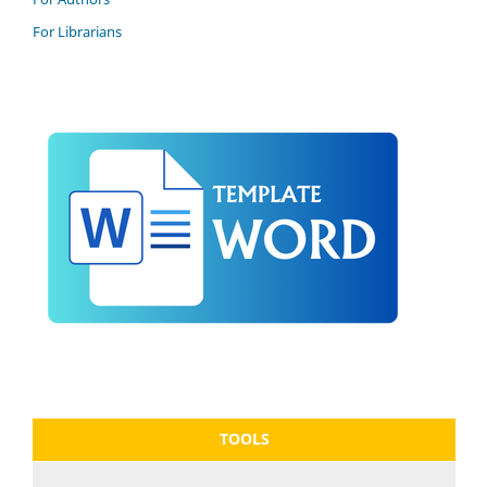
For Librarians
TOOLS