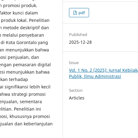
n promosi produk.
pdf
faktor kunci dalam
produk lokal. Penelitian
 metode deskriptif dan
Published
eh melalui penyebaran
2025-12-28
di Kota Gorontalo yang
itian menunjukkan bahwa
mosi penjualan, dan
Issue
dengan pemasaran digital
Vol. 1 No. 2 (2025): Jurnal Kebija
gresi menunjukkan bahwa
Publik, Ilmu Administrasi
fikan terhadap
 signifikansi lebih kecil
Section
ahwa strategi promosi
Articles
enjualan, sementara
itian. Penelitian ini
mosi, khususnya promosi
njualan dan keberlanjutan