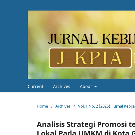
Current
Archives
About
Home
/
Archives
/
Vol. 1 No. 2 (2025): Jurnal Kebij
Analisis Strategi Promosi
Lokal Pada UMKM di Kota 