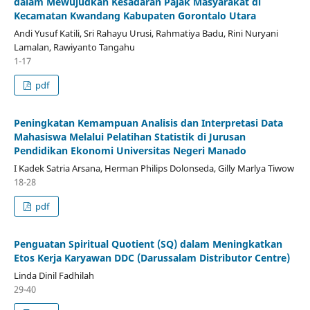
dalam Mewujudkan Kesadaran Pajak Masyarakat di
Kecamatan Kwandang Kabupaten Gorontalo Utara
Andi Yusuf Katili, Sri Rahayu Urusi, Rahmatiya Badu, Rini Nuryani
Lamalan, Rawiyanto Tangahu
1-17
pdf
Peningkatan Kemampuan Analisis dan Interpretasi Data
Mahasiswa Melalui Pelatihan Statistik di Jurusan
Pendidikan Ekonomi Universitas Negeri Manado
I Kadek Satria Arsana, Herman Philips Dolonseda, Gilly Marlya Tiwow
18-28
pdf
Penguatan Spiritual Quotient (SQ) dalam Meningkatkan
Etos Kerja Karyawan DDC (Darussalam Distributor Centre)
Linda Dinil Fadhilah
29-40